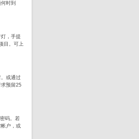
频何时到
疗灯，手提
项目。可上
留。或通过
求预留25
换密码。若
馆帐户，或