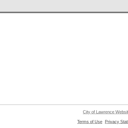
City of Lawrence Websi
,
Terms of Use
Privacy Sta
opens