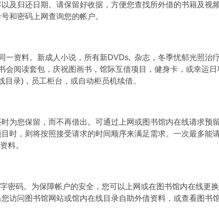
容以及归还日期。请保留好收据，方便您查找所外借的书籍及视
卡号和密码上网查询您的帐户。
一资料。新成人小说，所有新DVDs, 杂志，冬季忧郁光照治
书会阅读套包，庆祝图画书，馆际互借项目，健身卡，或幸运日
（在线目录)，员工柜台，或自动柜员机续借。
还时为您保留，而不再借出。可通过上网或图书馆内在线请求预
目时，则将按照接受请求的时间顺序来满足需求。一次最多能请
藏资料。
位数字密码。为保障帐户的安全，您可以上网或在图书馆内在线更
当您访问图书馆网站或馆内在线目录自助外借资料，或查看图书