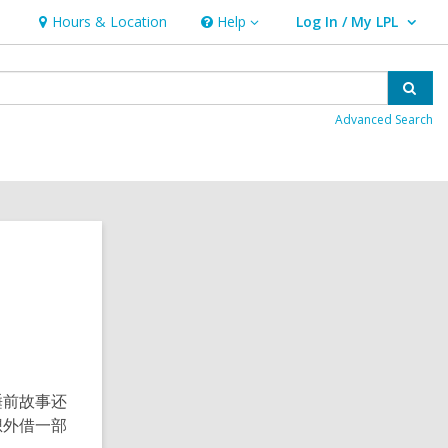
Hours & Location
Help
Log In / My LPL
Help
User Log In / My LPL.
Sear
Advanced Search
睡前故事还
想外借一部