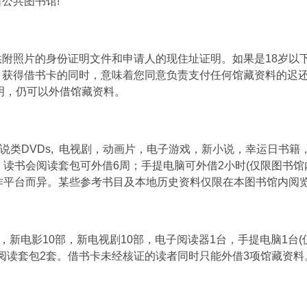
公共图书馆!
附照片的身份证明文件和申请人的现住址证明。如果是18岁以
。获得借书卡的同时，意味着您同意负责支付任何馆藏资料的迟
明，仍可以外借馆藏资料。
小说类DVDs, 电视剧，动画片，电子游戏，新小说，幸运日书籍
读书会阅读套包可外借6周；手提电脑可外借2小时(仅限图书馆
作平台而异。某些参考书目及本地历史资料仅限在本图书馆内阅
，新电影10部，新电视剧10部，电子阅读器1台，手提电脑1台(
会阅读套包2套。借书卡未经核证的读者同时只能外借3项馆藏资料