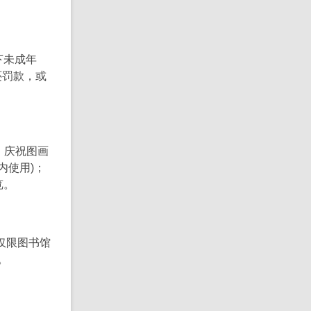
下未成年
还罚款，或
，庆祝图画
内使用)；
览。
仅限图书馆
。