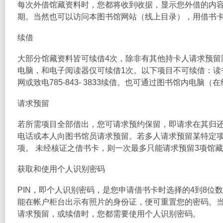
每次外借馆藏资料时，您都将收到收据，显示您外借的内
期。当然也可以访问本图书馆网站（线上目录），用借书
续借
大部分馆藏资料皆可续借4次，除非有其他持卡人请求预留同
电脑，和电子阅读器仅可续借1次。以下项目不可续借：读
网或致电785-843- 3833续借。也可通过图书馆内电脑
请求预留
若所需项目全部借出，您可请求预约保留，即请求在其归
电话或本人向图书馆员请求预留。若多人请求预留某特定项
项。 未经核证之借书卡，则一次最多只能请求预留3项馆
获取和使用个人识别密码
PIN，即个人识别密码，是您申请借书卡时选择的4到8
能在帐户柜台出示有照片的身份证，便可重置您的密码。
请求预留，或续借时，您都需要使用个人识别密码。