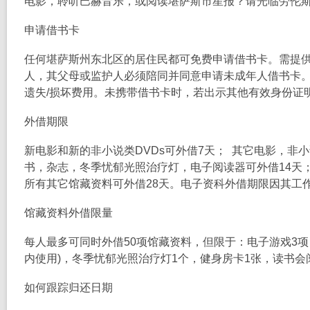
电影，聆听巴赫音乐，或阅读堪萨斯市星报？请光临劳伦斯
申请借书卡
任何堪萨斯州东北区的居住民都可免费申请借书卡。需提供
人，其父母或监护人必须陪同并同意申请未成年人借书卡
遗失/损坏费用。未携带借书卡时，若出示其他有效身份证
外借期限
新电影和新的非小说类DVDs可外借7天； 其它电影，非
书，杂志，冬季忧郁光照治疗灯，电子阅读器可外借14天；
所有其它馆藏资料可外借28天。电子资科外借期限因其工
馆藏资料外借限量
每人最多可同时外借50项馆藏资料，但限于：电子游戏3项
内使用)，冬季忧郁光照治疗灯1个，健身房卡1张，读书
如何跟踪归还日期