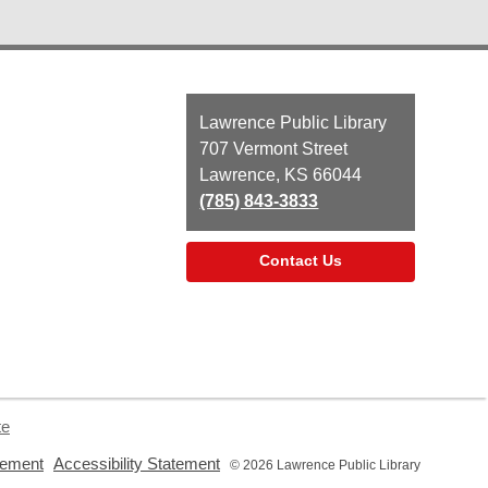
Contact
Lawrence Public Library
the
707 Vermont Street
Library
Lawrence, KS 66044
(785) 843-3833
Contact Us
te
,
,
tement
Accessibility Statement
© 2026 Lawrence Public Library
opens
opens