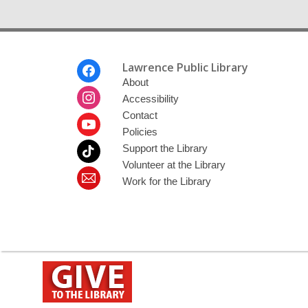
Footer
Lawrence Public Library
Menu
About
Accessibility
Contact
Policies
Support the Library
Volunteer at the Library
Work for the Library
,
opens
a
new