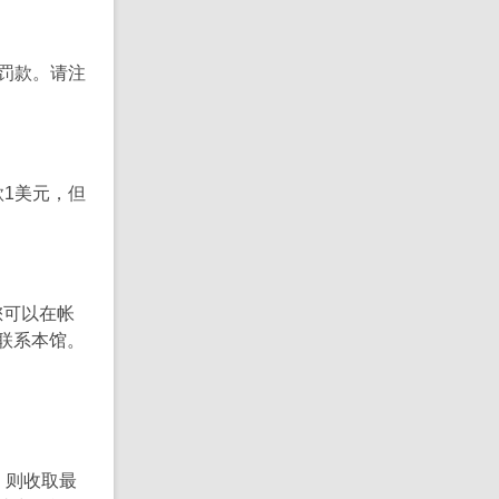
罚款。请注
款1美元，但
您可以在帐
联系本馆。
，则收取最